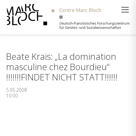
Suche
Beate Krais: „La domination
masculine chez Bourdieu“
!!!!!!!FINDET NICHT STATT!!!!!!
5.05.2008
10:00