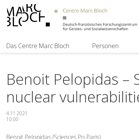
Das Centre Marc Bloch
Personen
Benoit Pelopidas – S
nuclear vulnerabilit
4.11.2021
10:00
Benoit Pelopidas (Sciences Po Paris)