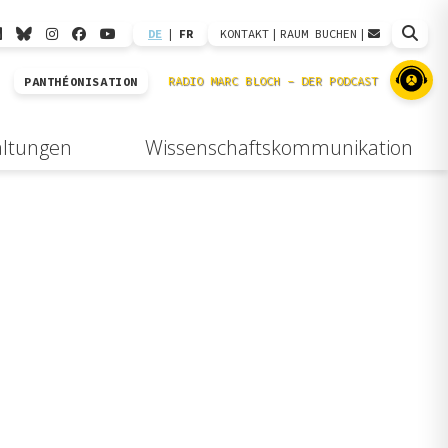
DE
|
FR
KONTAKT
|
RAUM BUCHEN
|
PANTHÉONISATION
altungen
Wissenschaftskommunikation