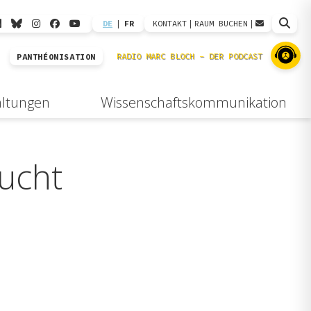
DE
|
FR
KONTAKT
|
RAUM BUCHEN
|
PANTHÉONISATION
altungen
Wissenschaftskommunikation
ucht