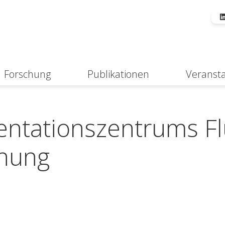
Forschung
Publikationen
Veranst
Suche
ntationszentrums Fl
hnung