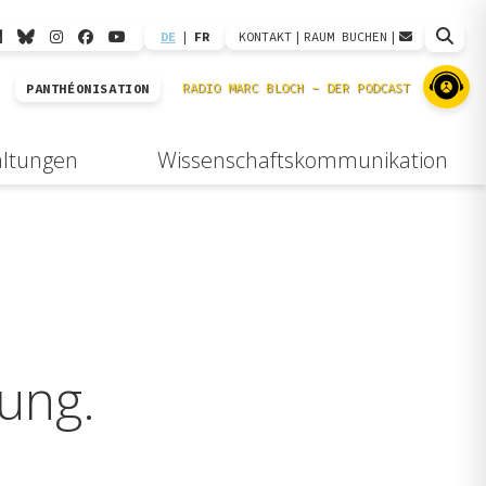
DE
|
FR
KONTAKT
|
RAUM BUCHEN
|
PANTHÉONISATION
altungen
Wissenschaftskommunikation
ung.