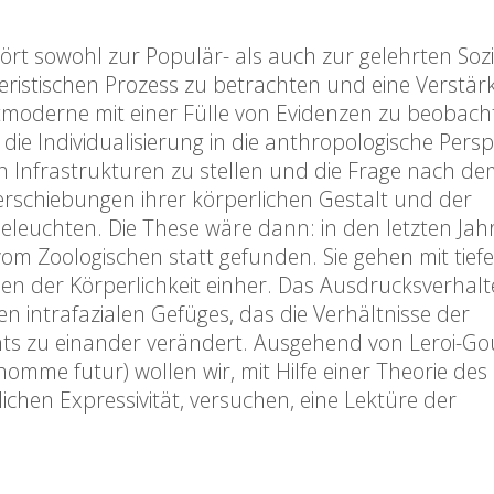
hört sowohl zur Populär- als auch zur gelehrten Sozio
teristischen Prozess zu betrachten und eine Verstä
tmoderne mit einer Fülle von Evidenzen zu beobacht
 Individualisierung in die anthropologische Persp
n Infrastrukturen zu stellen und die Frage nach dem
erschiebungen ihrer körperlichen Gestalt und der
eleuchten. Die These wäre dann: in den letzten Ja
om Zoologischen statt gefunden. Sie gehen mit tief
n der Körperlichkeit einher. Das Ausdrucksverhalt
en intrafazialen Gefüges, das die Verhältnisse der
chts zu einander verändert. Ausgehend von Leroi-G
omme futur) wollen wir, mit Hilfe einer Theorie des
ichen Expressivität, versuchen, eine Lektüre der
.