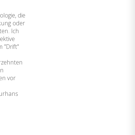
logie, die
rkung oder
en. Ich
ektive
 "Drift"
hrzehnten
en
en vor
ourhans