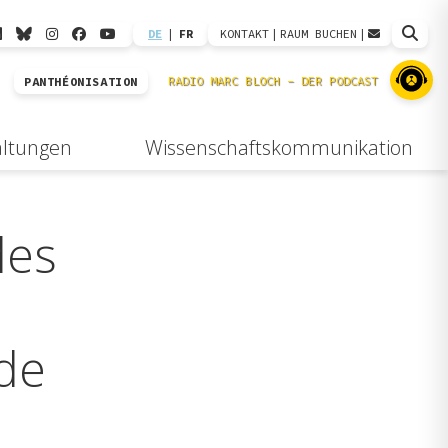
DE
|
FR
KONTAKT
|
RAUM BUCHEN
|
PANTHÉONISATION
altungen
Wissenschaftskommunikation
des
 de