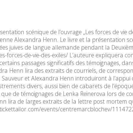
ésentation scénique de l’ouvrage „Les forces de vie de
ienne Alexandra Henn. Le livre et la présentation s
exilées juives de langue allemande pendant la Deuxi
es-forces-de-vie-des-exiles/ L’auteure expliquera 
a certains passages significatifs des témoignages, da
ra Henn lira des extraits de courriels, de corresp
t Sauveur et Alexandra Henn introduiront à l’appui
strements divers, aussi bien de cabarets de l’époqu
ar que de témoignages de Lenka Reinerova lors de co
 lira de larges extraits de la lettre post mortem 
ww.tickettailor.com/events/centremarcblochev/111472