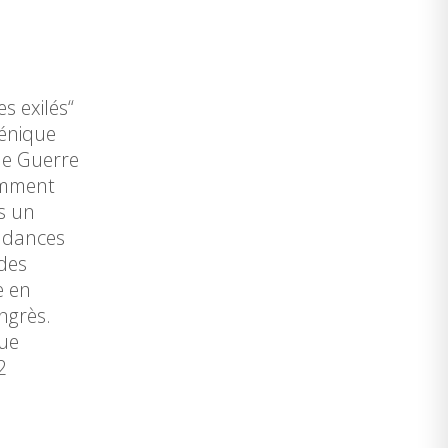
s exilés“
cénique
ème Guerre
comment
ns un
ondances
 des
e en
ngrès.
que
2