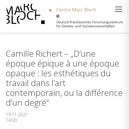
Suche
Camille Richert – „D’une
époque épique à une époque
opaque : les esthétiques du
travail dans l’art
contemporain, ou la différence
d’un degré“
19.11.2021
14:00