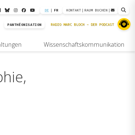
DE
|
FR
KONTAKT
|
RAUM BUCHEN
|
PANTHÉONISATION
altungen
Wissenschaftskommunikation
phie,