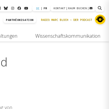
DE
|
FR
KONTAKT
|
RAUM BUCHEN
|
PANTHÉONISATION
altungen
Wissenschaftskommunikation
nd
ng von