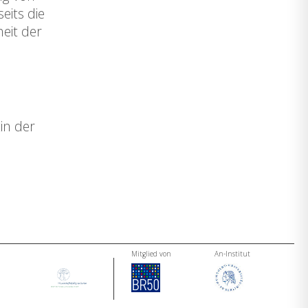
eits die
eit der
e
in der
Mitglied von
An-Institut