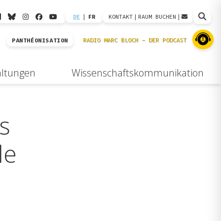
DE
|
FR
KONTAKT
|
RAUM BUCHEN
|
PANTHÉONISATION
altungen
Wissenschaftskommunikation
s
le