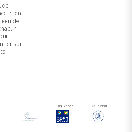
tude
nce et en
opéen de
 chacun
qui
onner sur
its
Mitglied von
An-Institut