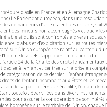
procédure d’asile en France et en Allemagne Charlo
nne) Le Parlement européen, dans une résolution 
 des demandeurs d’asile étaient des enfants, soit 
étaient des mineurs non accompagnés » et que « les
rable et qu’ils sont confrontés à divers risques, 
violence, d’abus et d’exploitation sur les routes migr
u Traité sur l’Union européenne relatif au contenu du 
e l’homme lesquels s’appliquent à tout individu
l’article 24 de la Charte des droits fondamentaux 
dédiée à l’enfant et centrée sur la prise en compt
 de catégorisation de ce dernier. L’enfant étranger 
es droits de l’enfant incombant aux États et les méc
raison de sa particulière vulnérabilité, l’enfant de
s étant toutefois éparpillées dans divers instruments
anties pour assurer la considération de son intérêt 
ière homogène sur le territoire de l’Union, chaque 