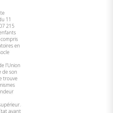
tte
du 11
207 215
 enfants
y compris
atoires en
socle
de l’Union
e de son
se trouve
anismes
mandeur
supérieur.
État ayant