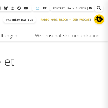
DE
|
FR
KONTAKT
|
RAUM BUCHEN
|
PANTHÉONISATION
altungen
Wissenschaftskommunikation
 et