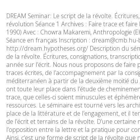
DREAM Seminar: Le script de la révolte. Écriture
révolution Séance 1 Archives : Faire trace et faire
1990) Avec : Chowra Makaremi, Anthropologie (EH
Séance en français Inscription : dream@cmb.hu-b
http://dream.hypotheses.org/ Description du sémi
de la révolte. Écritures, consignations, transcri
année sur l’écrit. Nous nous proposons de faire pl
traces écrites, de l’accompagnement par la con
méditerranéen à partir de la deuxième moitié du X
ont toute leur place dans l’étude de cheminements
trace, que celles-ci soient minuscules et éphémè
ressources. Le séminaire est tourné vers les archiv
place de la littérature et de l’engagement, et il 
de l’écrit et terrains de la révolte. D’une certa
l’opposition entre la lettre et la pratique pour 
Ainsi, c’est une forme de script de la révolte que