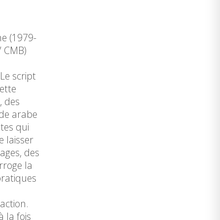
ne (1979-
/ CMB)
Le script
ette
, des
nde arabe
tes qui
 laisser
nages, des
rroge la
pratiques
action.
 la fois