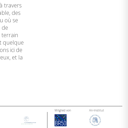
à travers
able, des
eu où se
s de
 terrain
nt quelque
ns ici de
ux, et la
Mitglied von
An-Institut