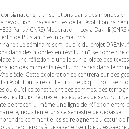
s, consignations, transcriptions dans des mondes en
 la révolution. Traces écrites de la révolution iranien
ESS Paris / CNRS) Modération : Leyla Dakhli (CNRS 
erlin.de Plus amples informations :
naire : Le séminaire semi-public du projet DREAM, “
ptions dans des mondes en révolution”, se concentre c
ace à une réflexion plurielle sur la place des textes
signation des moments révolutionnaires dans le mo
Xe siècle. Cette exploration se centrera sur des ges
 révolutionnaires collectifs : ceux qui proposent de
res ou qu’elles constituent des sommes, des témoig
es, les bibliothèques et les espaces de savoir, il inte
tente de tracer lui-même une ligne de réflexion entre 
ine manière, nous tenterons ce semestre de dépasser
comprendre comment elles se rejoignent au cœur de l’
 nous chercherons à dégager ensemble ; c’est-à-dire à