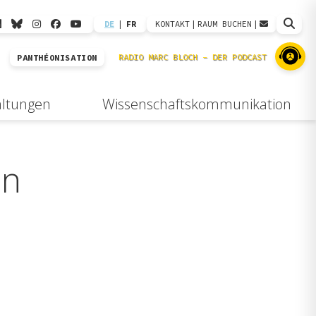
DE
|
FR
KONTAKT
|
RAUM BUCHEN
|
PANTHÉONISATION
altungen
Wissenschaftskommunikation
in