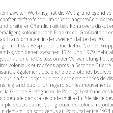
dem Zweiten Weltkrieg hat die Welt grundlegend v
schaften tiefgreifende Umbrüche angestoßen, der
und breiterer Öffentlichkeit teils kontrovers diskutier
emaligen) Kolonien nach Frankreich, Großbritannie
pas Transformation in der zweiten Hälfte des 20.
ag nimmt das Beispiel der „Rückkehrer“, einer Grup
ambik, von denen zwischen 1974 und 1979 mehr al
spunkt für eine Diskussion der Verwandlung Portug
pires coloniaux européens après la Seconde Guerre
aisant, a également déclenché de profonds boulev
leur n’a fait l’objet que ces dernières années de di
ans le grand public. Un regard sur les mouvements
e, la Grande-Bretagne ou le Portugal est l’une des le
occidentale dans la seconde moitié du 20e siècle dev
xemple des „rapatriés“, un groupe de colons majorit
n demi-million sont venus au Portugal entre 1974 