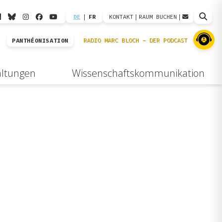
DE
|
FR
KONTAKT
|
RAUM BUCHEN
|
PANTHÉONISATION
altungen
Wissenschaftskommunikation