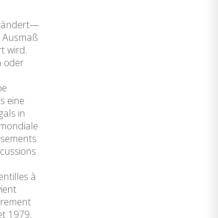
erändert—
en Ausmaß
t wird.
n oder
pe
s eine
als in
 mondiale
ersements
scussions
ntilles à
ient
airement
et 1979,