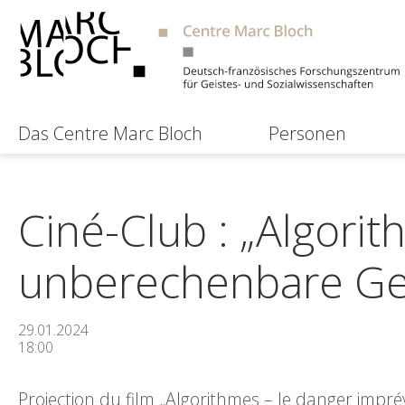
Das Centre Marc Bloch
Personen
Ciné-Club : „Algorit
unberechenbare Ge
29.01.2024
18:00
Projection du film „Algorithmes – le danger imprév