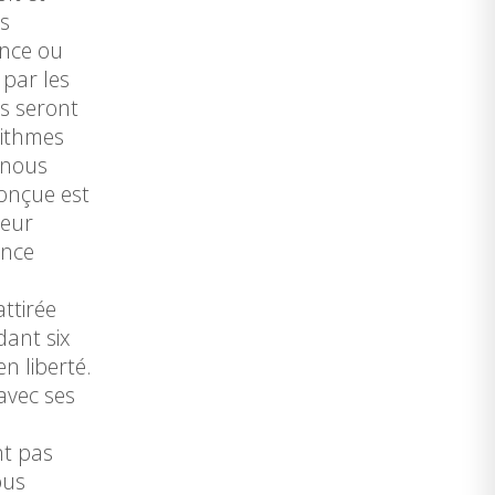
es
ence ou
 par les
s seront
rithmes
 nous
conçue est
leur
ence
ttirée
dant six
n liberté.
avec ses
nt pas
ous