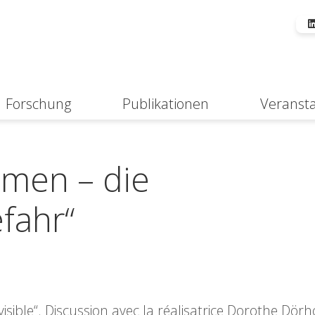
Forschung
Publikationen
Veranst
Suche
hmen – die
fahr“
isible“. Discussion avec la réalisatrice Dorothe Dörho