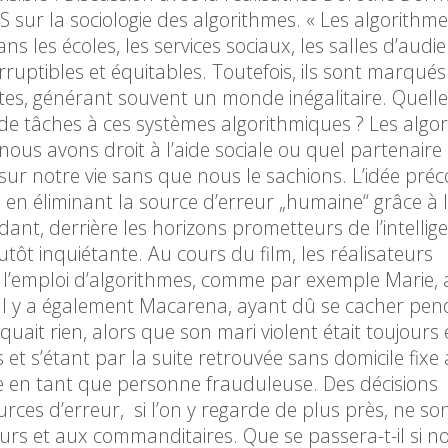
 sur la sociologie des algorithmes. « Les algorithm
ns les écoles, les services sociaux, les salles d’audi
rruptibles et équitables. Toutefois, ils sont marqués
es, générant souvent un monde inégalitaire. Quelle
de tâches à ces systèmes algorithmiques ? Les algo
nous avons droit à l’aide sociale ou quel partenaire
 sur notre vie sans que nous le sachions. L’idée pré
 en éliminant la source d’erreur „humaine“ grâce à 
nt, derrière les horizons prometteurs de l’intellig
utôt inquiétante. Au cours du film, les réalisateurs
l’emploi d’algorithmes, comme par exemple Marie, a
 Il y a également Macarena, ayant dû se cacher pen
uait rien, alors que son mari violent était toujours e
et s’étant par la suite retrouvée sans domicile fixe 
ée en tant que personne frauduleuse. Des décisions
urces d’erreur, si l’on y regarde de plus près, ne so
rs et aux commanditaires. Que se passera-t-il si n