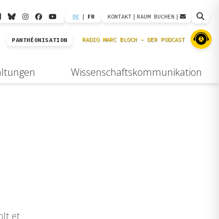
DE
|
FR
KONTAKT
|
RAUM BUCHEN
|
PANTHÉONISATION
altungen
Wissenschaftskommunikation
lt et