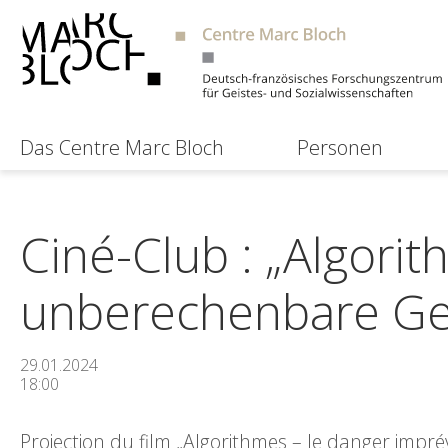
Das Centre Marc Bloch
Personen
Ciné-Club : „Algorit
unberechenbare Ge
29.01.2024
18:00
Projection du film „Algorithmes – le danger imprév