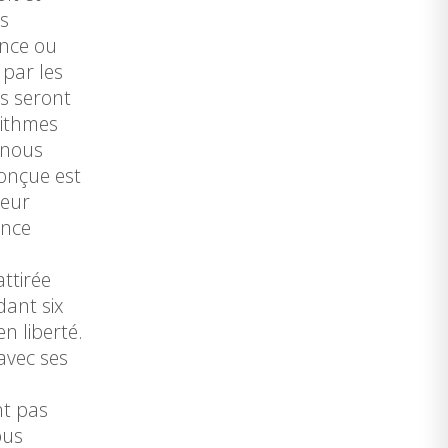
es
ence ou
 par les
s seront
rithmes
 nous
conçue est
leur
ence
ttirée
dant six
n liberté.
avec ses
nt pas
ous