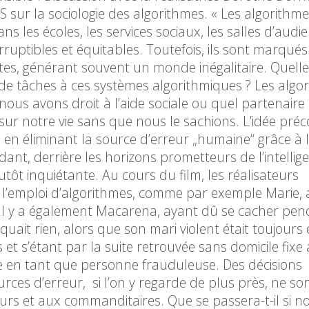
 sur la sociologie des algorithmes. « Les algorithm
ns les écoles, les services sociaux, les salles d’audi
rruptibles et équitables. Toutefois, ils sont marqués
es, générant souvent un monde inégalitaire. Quelle
de tâches à ces systèmes algorithmiques ? Les algo
nous avons droit à l’aide sociale ou quel partenaire
 sur notre vie sans que nous le sachions. L’idée pré
 en éliminant la source d’erreur „humaine“ grâce à 
nt, derrière les horizons prometteurs de l’intellig
utôt inquiétante. Au cours du film, les réalisateurs
l’emploi d’algorithmes, comme par exemple Marie, a
 Il y a également Macarena, ayant dû se cacher pen
uait rien, alors que son mari violent était toujours e
et s’étant par la suite retrouvée sans domicile fixe 
ée en tant que personne frauduleuse. Des décisions
urces d’erreur, si l’on y regarde de plus près, ne so
rs et aux commanditaires. Que se passera-t-il si n