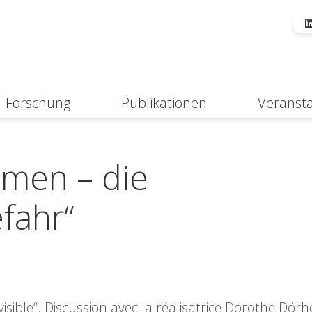
Forschung
Publikationen
Veranst
Suche
hmen – die
fahr“
isible“. Discussion avec la réalisatrice Dorothe Dörho