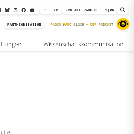
DE
|
FR
KONTAKT
|
RAUM BUCHEN
|
PANTHÉONISATION
altungen
Wissenschaftskommunikation
lt et