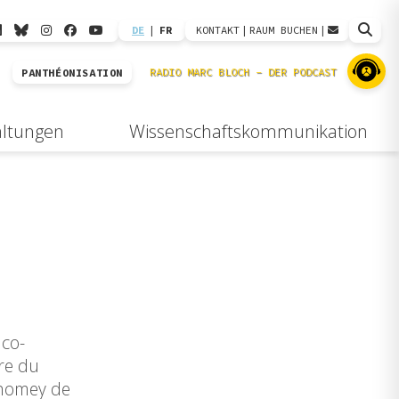
DE
|
FR
KONTAKT
|
RAUM BUCHEN
|
PANTHÉONISATION
altungen
Wissenschaftskommunikation
nco-
re du
ahomey de