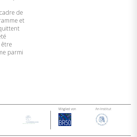
 cadre de
gramme et
uittent
été
 être
mme parmi
Mitglied von
An-Institut