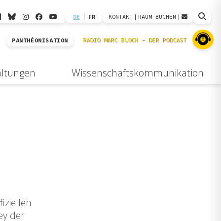
DE
|
FR
KONTAKT
|
RAUM BUCHEN
|
PANTHÉONISATION
altungen
Wissenschaftskommunikation
iziellen
ey der