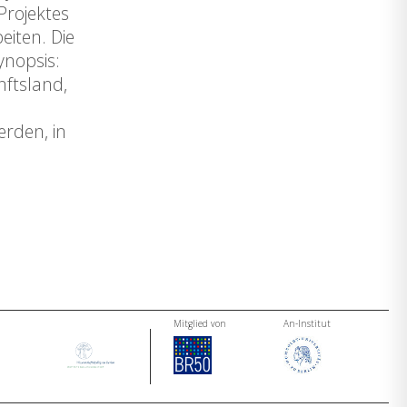
Projektes
eiten. Die
ynopsis:
nftsland,
rden, in
Mitglied von
An-Institut