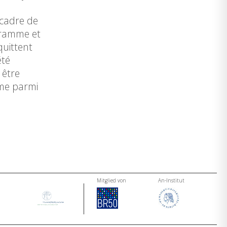
 cadre de
gramme et
uittent
été
 être
mme parmi
Mitglied von
An-Institut