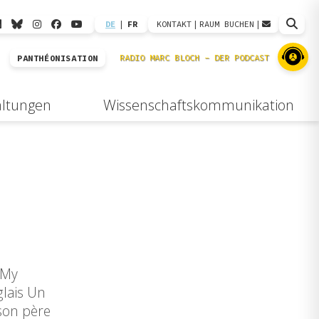
DE
|
FR
KONTAKT
|
RAUM BUCHEN
|
PANTHÉONISATION
altungen
Wissenschaftskommunikation
 My
glais Un
 son père