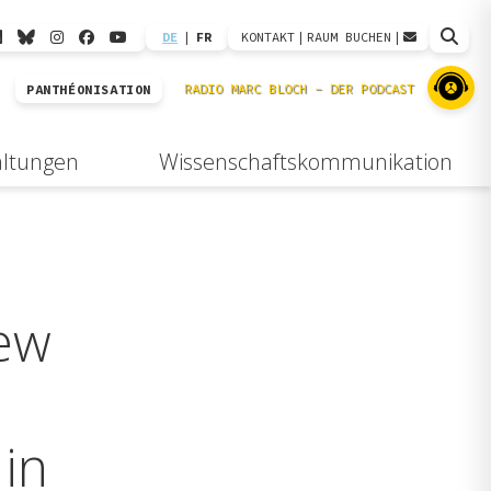
DE
|
FR
KONTAKT
|
RAUM BUCHEN
|
PANTHÉONISATION
altungen
Wissenschaftskommunikation
new
 in