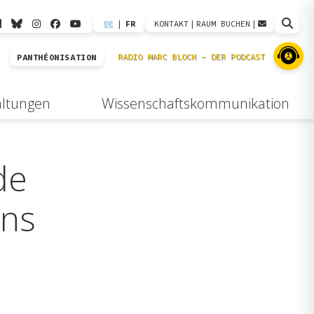
DE
|
FR
KONTAKT
|
RAUM BUCHEN
|
PANTHÉONISATION
altungen
Wissenschaftskommunikation
de
ans