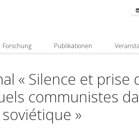
Forschung
Publikationen
Veranst
Suche
al « Silence et prise 
ctuels communistes d
 soviétique »