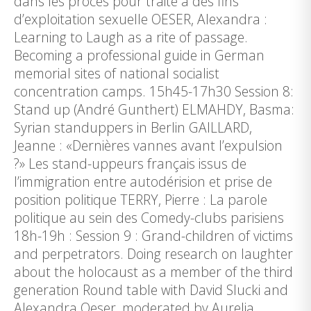
dans les procès pour traite à des fins
d’exploitation sexuelle OESER, Alexandra :
Learning to Laugh as a rite of passage.
Becoming a professional guide in German
memorial sites of national socialist
concentration camps. 15h45-17h30 Session 8:
Stand up (André Gunthert) ELMAHDY, Basma:
Syrian standuppers in Berlin GAILLARD,
Jeanne : «Dernières vannes avant l’expulsion
?» Les stand-uppeurs français issus de
l’immigration entre autodérision et prise de
position politique TERRY, Pierre : La parole
politique au sein des Comedy-clubs parisiens
18h-19h : Session 9 : Grand-children of victims
and perpetrators. Doing research on laughter
about the holocaust as a member of the third
generation Round table with David Slucki and
Alexandra Oeser, moderated by Aurelia