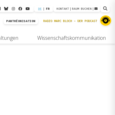
DE
|
FR
KONTAKT
|
RAUM BUCHEN
|
PANTHÉONISATION
altungen
Wissenschaftskommunikation