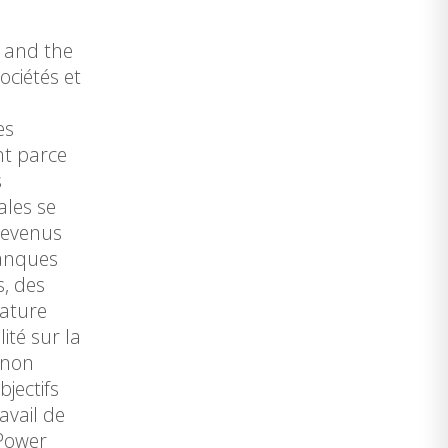
s and the
ociétés et
es
nt parce
s
ales se
devenus
banques
, des
nature
ité sur la
 non
jectifs
avail de
 Power