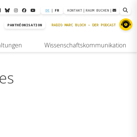
DE
|
FR
KONTAKT
|
RAUM BUCHEN
|
PANTHÉONISATION
altungen
Wissenschaftskommunikation
Les