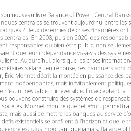
a son nouveau livre Balance of Power. Central Bank
anques centrales se trouvent aujourd’hui entre les s
atiques ? Deux décennies de crises financières ont
s centrales. En 2008, puis en 2020, des responsabl
ent responsables du bien-être public, non seuleme
ensaient que leur indépendance vis-à-vis des système
pulisme. Aujourd’hui, alors que les crises internation
onétaires s’élargit en réponse, ces banquiers sont 
r, Éric Monnet décrit la montée en puissance des 
ment indépendantes, mais inévitablement politiques
n’est ni inévitable ni irréversible. En acceptant la 
ous pouvons construire des systèmes de responsabil
les sociétés. Monnet montre que cet effort permettra
te, mais aussi de mettre les banques au service d’ob
fis existentiels se profilent à l’horizon et que le tr
ropéenne est plus important que jamais, Balance of