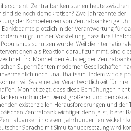
il erscheint: Zentralbanken stehen heute zwischen
sind sie noch demokratisch? Zwei Jahrzehnte der
eitung der Kompetenzen von Zentralbanken geführt
e Bankbeamte plötzlich in der Verantwortung für da
sondern aufgrund der Vorstellung, dass ihre Unabhä
 Populismus schützen würde. Weil die international
terventionen als Reaktion darauf zunimmt, sind die
zeichnet Éric Monnet den Aufstieg der Zentralbank
tischen Supermächten moderner Gesellschaften nac
unvermeidlich noch unaufhaltsam. Indem wir die pol
önnen wir Systeme der Verantwortlichkeit für ihre
haffen. Monnet zeigt, dass diese Bemühungen nicht
 Banken auch in den Dienst größerer und demokrati
chnenden existenziellen Herausforderungen und der 
äischen Zentralbank wichtiger denn je ist, bietet B
ie Zentralbanken in diesem Jahrhundert entwickeln 
deutscher Sprache mit Simultanübersetzung wird k