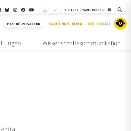
DE
|
FR
KONTAKT
|
RAUM BUCHEN
|
PANTHÉONISATION
altungen
Wissenschaftskommunikation
Central