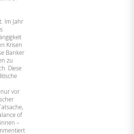
. Im Jahr
s
ngigkeit
en Krisen
se Banker
en zu
h. Diese
itische
 nur vor
scher
Tatsache,
alance of
können –
ommentiert