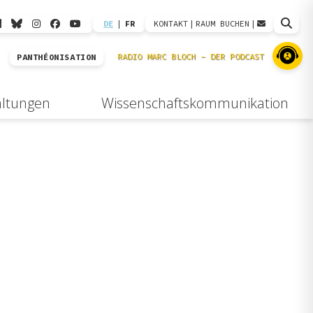
DE
|
FR
KONTAKT
|
RAUM BUCHEN
|
PANTHÉONISATION
altungen
Wissenschaftskommunikation