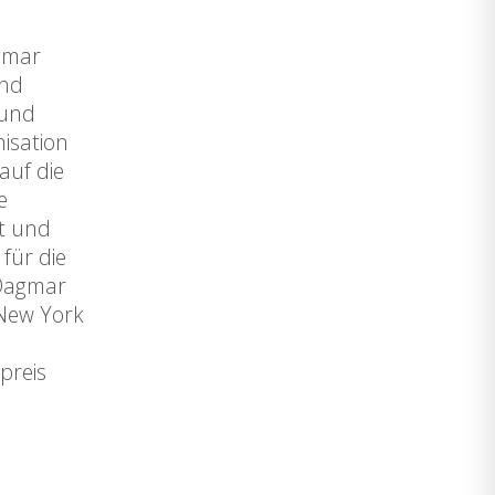
agmar
und
mund
nisation
auf die
e
t und
für die
 Dagmar
 New York
preis