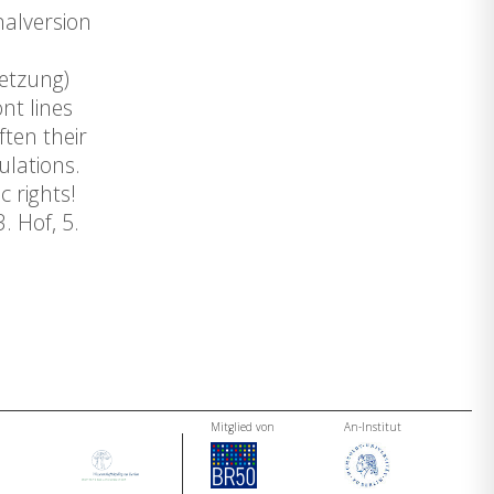
nalversion
setzung)
nt lines
ften their
ulations.
c rights!
 Hof, 5.
Mitglied von
An-Institut