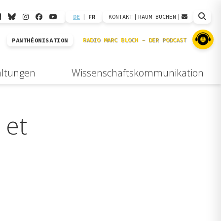
DE
|
FR
KONTAKT
|
RAUM BUCHEN
|
PANTHÉONISATION
altungen
Wissenschaftskommunikation
 et