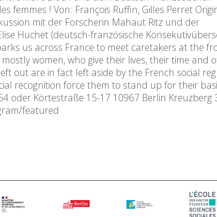
es femmes ! Von: François Ruffin, Gilles Perret Origi
skussion mit der Forscherin Mahaut Ritz und der
 Elise Huchet (deutsch-französische Konsekutivüber
barks us across France to meet caretakers at the fro
mostly women, who give their lives, their time and o
ft out are in fact left aside by the French social reg
al recognition force them to stand up for their basi
4 oder Körtestraße 15-17 10967 Berlin Kreuzberg 3.
ogram/featured