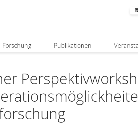
Forschung
Publikationen
Veranst
Suche
her Perspektivworks
erationsmöglickheit
lforschung