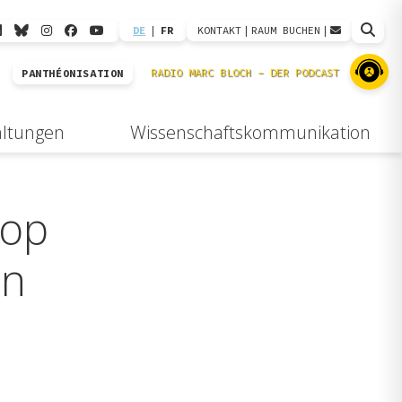
DE
|
FR
KONTAKT
|
RAUM BUCHEN
|
PANTHÉONISATION
altungen
Wissenschaftskommunikation
hop
en