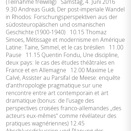
(Teilnahme freiwillig) Samstag, 4. Juni 2016
9.30 Andreas Guidi, Der post-imperiale Wandel
in Rhodos: Forschungsperspektiven aus der
südosteuropäischen und osmanischen
Geschichte (1900-1940) 10.15 Thomaz
Simoes, Métissage et modernisme en Amérique
Latine: Taine, Simmel, et le cas brésilien 11.00
Pause 11.15 Quentin Fondu, Une discipline,
deux pays: le cas des études théâtrales en
France et en Allemagne 12.00 Maxime Le
Calvé, Assister au Parsifal de Meese: enquête
d’anthropologie pragmatique sur une
rencontre entre art contemporain et art
dramatique (bonus: de l’usage des
perspectives croisées franco-allemandes „des
acteurs eux-mêmes“ comme révélateur des
pratiques wagnériennes) 12.45
Abschlussdiskussion und Planung des