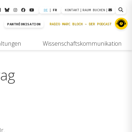
DE
|
FR
KONTAKT
|
RAUM BUCHEN
|
PANTHÉONISATION
altungen
Wissenschaftskommunikation
rag
r.