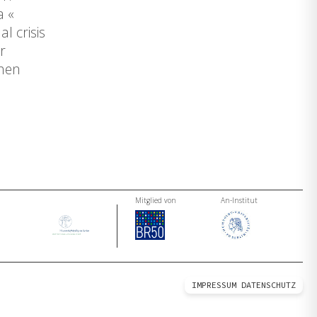
a «
l crisis
r
chen
Mitglied von
An-Institut
IMPRESSUM
DATENSCHUTZ