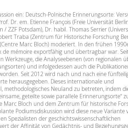
ssion ein: Deutsch-Polnische Erinnerungsorte: Vers
f. Dr. em. Etienne François (Freie Universität Berlin
 / ZZF Potsdam), Dr. habil. Thomas Serrier (Universi
 Robert Traba (Zentrum für Historische Forschung Berl
(Centre Marc Bloch) moderiert. In den frühen 1990
eux de mémoire exportfähig und übertragbar war. Sei
len Werkzeuge, die Analyseebenen (von regionalen ü
ungsorten) und infolgedessen auch die Publikatione
rden. Seit 2012 wird nach und nach eine fünfteili
te herausgegeben. Dieses internationale und
iel, methodologisches Neuland zu betreten, indem di
nsame, geteilte sowie parallele Erinnerungsorte“ z
tre Marc Bloch und dem Zentrum für historische Fo
lante Podiumsdiskussion wird diese neue Variante 
n Spezialisten der geschichtswissenschaftlichen
rt der Affinität von Gedächtnis- und Beziehungsg