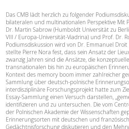
Das CMB lädt herzlich zu folgender Podiumsdisku
bilateralen und multinationalen Perspektive Mit Pro
Dr. Martin Sabrow (Humboldt Universität zu Berlin
VIII / Europa-Universität-Viadrina) und Prof. Dr.
Podiumsdiskussion wird von Dr. Emmanuel Droit 
stellte Pierre Nora fest, dass sein Ansatz der Li
zwanzig Jahren sind die Ansätze, die konzeptuel
transnationalen bis hin zu europäischen Erinner
Kontext des memory boom immer zahlreicher gewo
Sammlung über deutsch-polnische Erinnerungsor
interdisziplinäre Forschungsprojekt hatte zum Z
Essay-Sammlung einen Versuch darstellen, „gemei
identifizieren und zu untersuchen. Die vom Cen
der Polnischen Akademie der Wissenschaften gep
Erinnerungsorten mit deutschen und französische
Gedächtnisforschung diskutieren und den Mehrwe