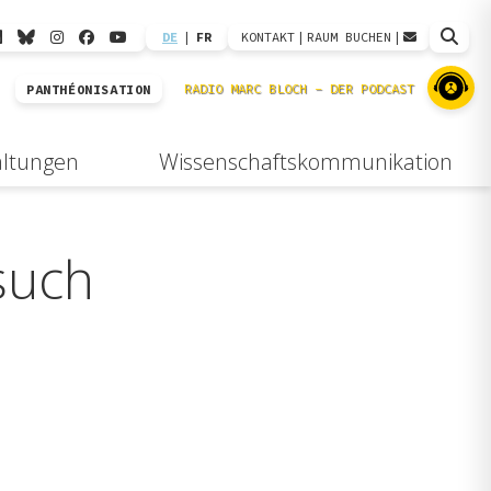
DE
|
FR
KONTAKT
|
RAUM BUCHEN
|
PANTHÉONISATION
altungen
Wissenschaftskommunikation
such