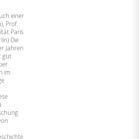
uch einer
), Prof.
tät Paris
in) Die
er Jahren
t gut
ber
n im
ge
ese
u
rschung
von
eschichte