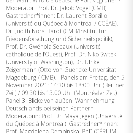
der Wahl: Wird die deutsche Politik „grüner“?
Moderator: Prof. Dr. Jakob Vogel (CMB)
Gastredner*innen: Dr. Laurent Borzillo
(Université du Québec à Montréal / CCÉAE),
Dr. Judith Nora Hardt (CMB/Institut für
Friedensforschung und Sicherheitspolitik),
Prof. Dr. Gwénola Sebaux (Université
catholique de l’Ouest), Prof. Dr. Niko Switek
(University of Washington), Dr. Ulrike
Zeigermann (Otto-von-Guericke-Universität
Magdeburg / CMB). Panels am Freitag, den 5.
November 2021: 14:30 bis 18:00 Uhr (Berliner
Zeit) / 09:30 bis 13:00 Uhr (Montréaler Zeit)
Panel 3: Blicke von außen: Wahrnehmung
Deutschlands bei seinen Partnern
Moderatorin: Prof. Dr. Maya Jegen (Université
du Québec à Montréal). Gastredner*innen:
Prof. Magdalena Dembinska, PhD (CÉRIUM,