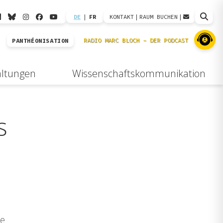
DE
|
FR
KONTAKT
|
RAUM BUCHEN
|
PANTHÉONISATION
altungen
Wissenschaftskommunikation
s
de