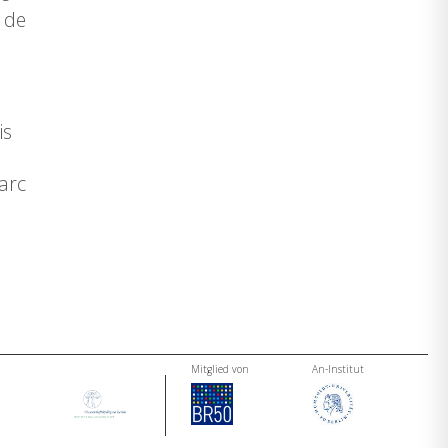
s de
is
arc
Mitglied von
An-Institut