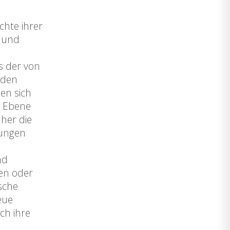
chte ihrer
r und
s der von
 den
en sich
n Ebene
her die
hungen
nd
den oder
sche
eue
ch ihre