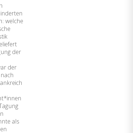
n
hinderten
h: welche
ische
tik
liefert
igung der
war der
 nach
rankreich
nt*innen
 Tagung
en
nte als
hen