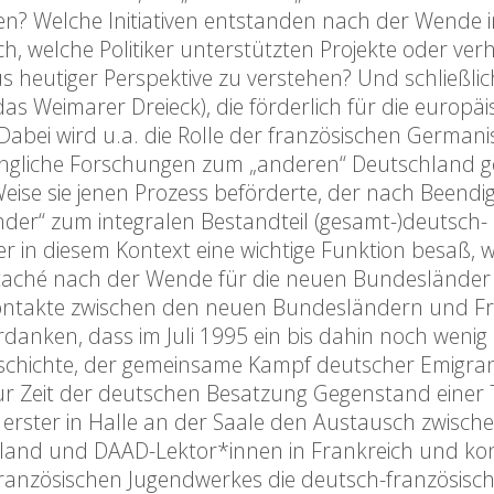
n? Welche Initiativen entstanden nach der Wende i
, welche Politiker unterstützten Projekte oder ver
 heutiger Perspektive zu verstehen? Und schließlic
as Weimarer Dreieck), die förderlich für die europä
abei wird u.a. die Rolle der französischen Germanis
ängliche Forschungen zum „anderen“ Deutschland ge
 Weise sie jenen Prozess beförderte, der nach Beend
nder“ zum integralen Bestandteil (gesamt-)deutsch-
er in diesem Kontext eine wichtige Funktion besaß, 
attaché nach der Wende für die neuen Bundesländer
e Kontakte zwischen den neuen Bundesländern und F
rdanken, dass im Juli 1995 ein bis dahin noch wenig
schichte, der gemeinsame Kampf deutscher Emigra
r Zeit der deutschen Besatzung Gegenstand einer
ls erster in Halle an der Saale den Austausch zwisch
hland und DAAD-Lektor*innen in Frankreich und kon
Französischen Jugendwerkes die deutsch-französisc