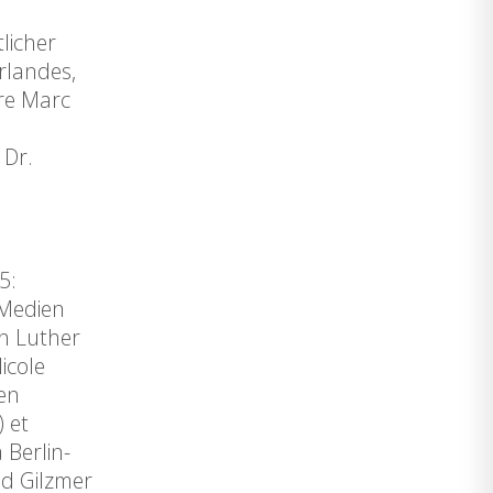
licher
rlandes,
tre Marc
 Dr.
5:
 Medien
in Luther
icole
 en
 et
 Berlin-
ld Gilzmer