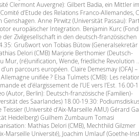
ité Clermont Auvergne): Gilbert Badia, ein Mittler i
(Comité d’Etude des Relations Franco-Allemandes, 
n Genshagen. Anne Pirwitz (Universität Passau): Parti
otor europäischer Integration. Benjamin Kurc (Fond
der Zivilgesellschaft in den deutsch-französischen
4.35: Grußwort von Tobias Bütow (Generalsekretär
athias Delori (CMB) Marjorie Berthomier (Deutsch-
Mur, (ré)unification, Wende, friedliche Revolution 
 d’un parcours européen. Claire Demesmay (OFAJ –
 Allemagne unifiée ? Elsa Tulmets (CMB): Les relatio
mande et d’élargissement de l’UE vers l’Est. 16.00-1
(Autor, Berlin): Deutsch-französische (Familien)-
ersität des Saarlandes) 18.00-19.30: Podiumsdiskus
Teissier (Université d’Aix-Marseille AMU) Gérard G
sität Heidelberg) Guilhem Zumbaum Tomasi
isation: Mathias Delori (CMB), Mechthild Gilzmer
Aix-Marseille Université), Joachim Umlauf (Goethe-Inst