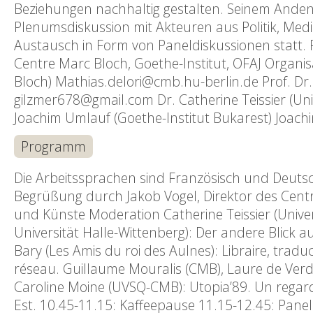
Beziehungen nachhaltig gestalten. Seinem Anden
Plenumsdiskussion mit Akteuren aus Politik, Medie
Austausch in Form von Paneldiskussionen statt. Pa
Centre Marc Bloch, Goethe-Institut, OFAJ Organi
Bloch) Mathias.delori@cmb.hu-berlin.de Prof. Dr.
gilzmer678@gmail.com Dr. Catherine Teissier (Univ
Joachim Umlauf (Goethe-Institut Bukarest) Joa
Programm
Die Arbeitssprachen sind Französisch und Deuts
Begrüßung durch Jakob Vogel, Direktor des Centr
und Künste Moderation Catherine Teissier (Unive
Universität Halle-Wittenberg): Der andere Blick a
Bary (Les Amis du roi des Aulnes): Libraire, tradu
réseau. Guillaume Mouralis (CMB), Laure de Verda
Caroline Moine (UVSQ-CMB): Utopia’89. Un regard
Est. 10.45-11.15: Kaffeepause 11.15-12.45: Panel