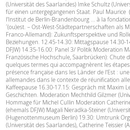
(Universität des Saarlandes) Imke Schultz (Univers
für einen untergegangenen Staat. Paul Maurice 
l’Institut de Berlin-Brandenbourg … à la fondatio
´(ou)est. – Ost-West-Städtepartnerschaften als M
Franco-Allemand): Zukunftsperspektive und Rolle 
Beziehungen. 12.45-14.30: Mittagspause 14.30-1
DFJW) 14.35-16.00: Panel 3/ Politik Moderation M
Französische Hochschule, Saarbrücken): Chute du 
quelques termes qui accompagnèrent les étapes
présence française dans les Länder de l’Est : une
allemandes dans le contexte de réunification alle
Kaffeepause 16.30-17.15: Gespräch mit Maxim Leo 
Geschichten. Moderation Mechthild Gilzmer (Univ
Hommage für Michel Cullin Moderation Catherine 
(ehemals DFJW) Magali Nieradka-Steiner (Univer
(Hugenottenmuseum Berlin) 19.30: Umtrunk Organ
(Universität des Saarlandes), Catherine Teissier (