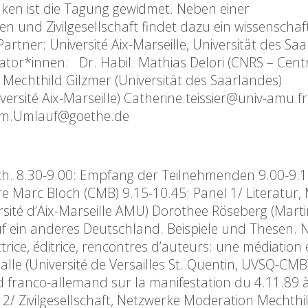
ken ist die Tagung gewidmet. Neben einer
n und Zivilgesellschaft findet dazu ein wissenschaft
rtner: Université Aix-Marseille, Universität des Saa
sator*innen: Dr. Habil. Mathias Delori (CNRS – Cen
 Mechthild Gilzmer (Universität des Saarlandes)
ersité Aix-Marseille) Catherine.teissier@univ-amu.fr
chim.Umlauf@goethe.de
ch. 8.30-9.00: Empfang der Teilnehmenden 9.00-9.1
e Marc Bloch (CMB) 9.15-10.45: Panel 1/ Literatur,
rsité d’Aix-Marseille AMU) Dorothee Röseberg (Mart
uf ein anderes Deutschland. Beispiele und Thesen. N
ctrice, éditrice, rencontres d’auteurs: une médiation
lle (Université de Versailles St. Quentin, UVSQ-CMB)
 franco-allemand sur la manifestation du 4.11.89 à
 2/ Zivilgesellschaft, Netzwerke Moderation Mechthi