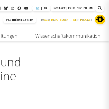
DE
|
FR
KONTAKT
|
RAUM BUCHEN
|
PANTHÉONISATION
altungen
Wissenschaftskommunikation
 und
Eine