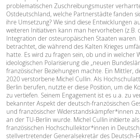
problematischen Zuschreibungsmuster verharrte
Ostdeutschland, welche Partnerstädte fanden sich
ihre Umsetzung? Wie sind diese Entwicklungen aus
weiteren Initiativen kann man hervorheben (z.B. d
Integration der osteuropäischen Staaten waren. D
betrachtet, die während des Kalten Krieges umf
hatte. Es wird zu fragen sein, ob und in welcher
ideologischen Polarisierung die „neuen Bundeslä
französischer Beziehungen machte. Ein Mittler, d
2020 verstorbene Michel Cullin. Als Hochschul
Berlin berufen, nutzte er diese Position, um di
zu vertiefen. Seinem Engagement ist es u.a. zu ve
bekannter Aspekt der deutsch-französischen Ge
und französischer Widerstandskämpfer*innen zu
an der TU-Berlin wurde. Michel Cullin initiierte a
französischen Hochschullektor*innen in Deutsc
stellvertretender Generalsekretär des Deutsch-