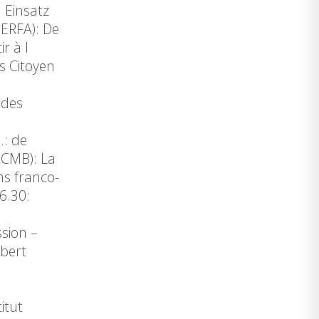
m Einsatz
CERFA): De
r à l
s Citoyen
 des
…: de
 CMB): La
ns franco-
6.30:
sion –
abert
itut