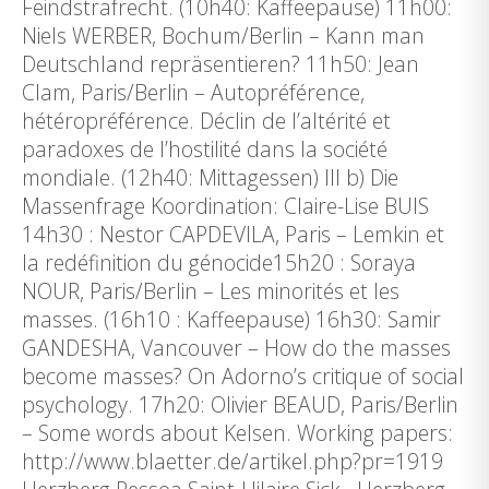
Feindstrafrecht. (10h40: Kaffeepause) 11h00:
Niels WERBER, Bochum/Berlin – Kann man
Deutschland repräsentieren? 11h50: Jean
Clam, Paris/Berlin – Autopréférence,
hétéropréférence. Déclin de l’altérité et
paradoxes de l’hostilité dans la société
mondiale. (12h40: Mittagessen) III b) Die
Massenfrage Koordination: Claire-Lise BUIS
14h30 : Nestor CAPDEVILA, Paris – Lemkin et
la redéfinition du génocide15h20 : Soraya
NOUR, Paris/Berlin – Les minorités et les
masses. (16h10 : Kaffeepause) 16h30: Samir
GANDESHA, Vancouver – How do the masses
become masses? On Adorno’s critique of social
psychology. 17h20: Olivier BEAUD, Paris/Berlin
– Some words about Kelsen. Working papers:
http://www.blaetter.de/artikel.php?pr=1919