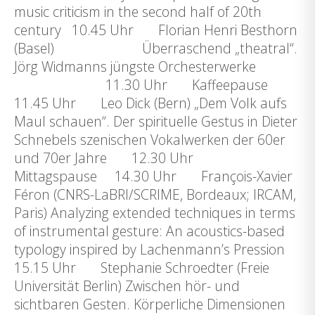
music criticism in the second half of 20th
century 10.45 Uhr Florian Henri Besthorn
(Basel) Überraschend „theatral“.
Jörg Widmanns jüngste Orchesterwerke
11.30 Uhr Kaffeepause
11.45 Uhr Leo Dick (Bern) „Dem Volk aufs
Maul schauen“. Der spirituelle Gestus in Dieter
Schnebels szenischen Vokalwerken der 60er
und 70er Jahre 12.30 Uhr
Mittagspause 14.30 Uhr François-Xavier
Féron (CNRS-LaBRI/SCRIME, Bordeaux; IRCAM,
Paris) Analyzing extended techniques in terms
of instrumental gesture: An acoustics-based
typology inspired by Lachenmann’s Pression
15.15 Uhr Stephanie Schroedter (Freie
Universität Berlin) Zwischen hör- und
sichtbaren Gesten. Körperliche Dimensionen