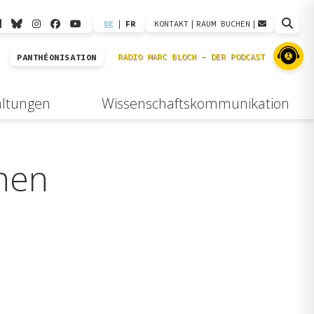
DE
|
FR
KONTAKT
|
RAUM BUCHEN
|
PANTHÉONISATION
altungen
Wissenschaftskommunikation
chen