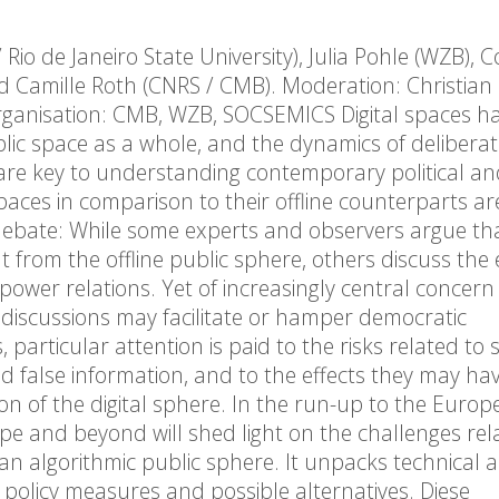
 Rio de Janeiro State University), Julia Pohle (WZB), C
Camille Roth (CNRS / CMB). Moderation: Christian
rganisation: CMB, WZB, SOCSEMICS Digital spaces h
blic space as a whole, and the dynamics of deliberat
are key to understanding contemporary political an
 spaces in comparison to their offline counterparts ar
c debate: While some experts and observers argue th
 from the offline public sphere, others discuss the e
 power relations. Yet of increasingly central concer
cal discussions may facilitate or hamper democratic
s, particular attention is paid to the risks related to 
nd false information, and to the effects they may ha
on of the digital sphere. In the run-up to the Euro
pe and beyond will shed light on the challenges rel
 an algorithmic public sphere. It unpacks technical 
g policy measures and possible alternatives. Diese