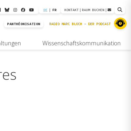
DE
|
FR
KONTAKT
|
RAUM BUCHEN
|
PANTHÉONISATION
altungen
Wissenschaftskommunikation
res