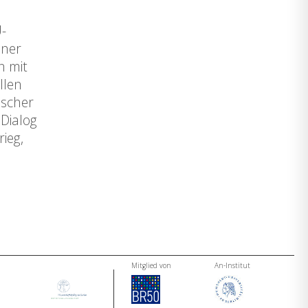
U-
iner
n mit
llen
ischer
 Dialog
ieg,
Mitglied von
An-Institut