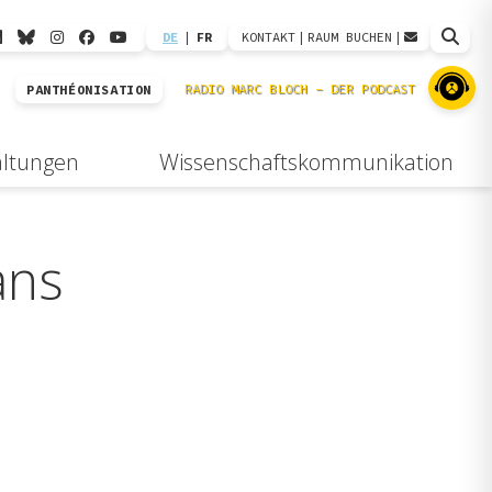
DE
|
FR
KONTAKT
|
RAUM BUCHEN
|
PANTHÉONISATION
altungen
Wissenschaftskommunikation
ans