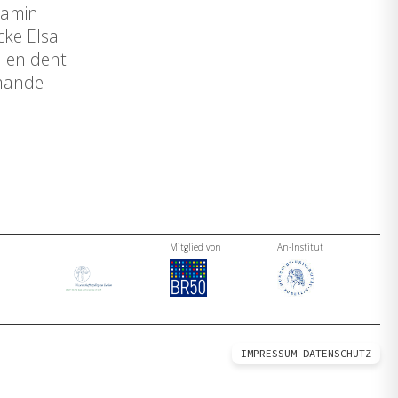
jamin
cke Elsa
n en dent
emande
Mitglied von
An-Institut
IMPRESSUM
DATENSCHUTZ