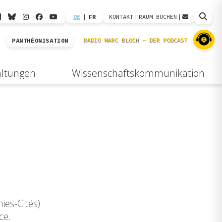
DE
|
FR
KONTAKT
|
RAUM BUCHEN
|
PANTHÉONISATION
altungen
Wissenschaftskommunikation
es-Cités)
ce.