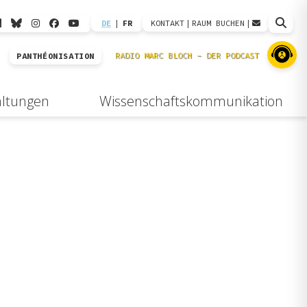
DE
|
FR
KONTAKT
|
RAUM BUCHEN
|
PANTHÉONISATION
altungen
Wissenschaftskommunikation