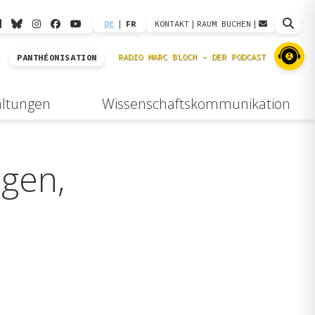
DE
|
FR
KONTAKT
|
RAUM BUCHEN
|
PANTHÉONISATION
altungen
Wissenschaftskommunikation
igen,