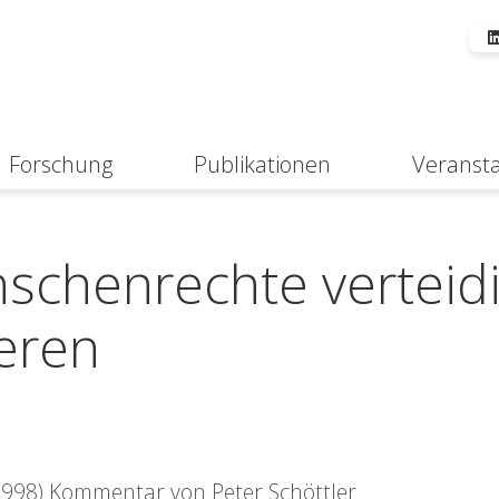
Forschung
Publikationen
Veranst
Suche
nschenrechte verteid
eren
1998) Kommentar von Peter Schöttler