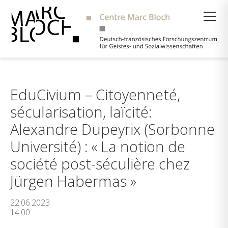
Suche
EduCivium – Citoyenneté,
sécularisation, laïcité:
Alexandre Dupeyrix (Sorbonne
Université) : « La notion de
société post-séculière chez
Jürgen Habermas »
22.06.2023
14:00