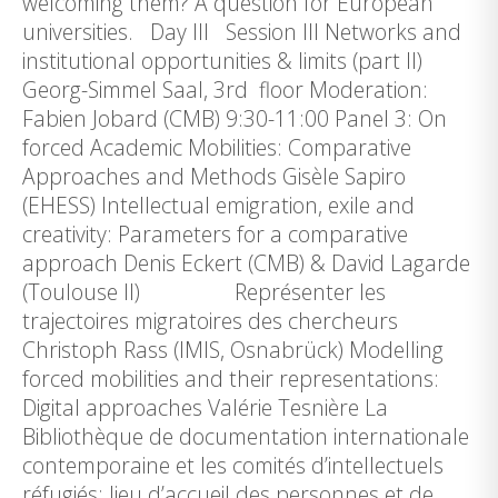
welcoming them? A question for European
universities. Day III Session III Networks and
institutional opportunities & limits (part II)
Georg-Simmel Saal, 3rd floor Moderation:
Fabien Jobard (CMB) 9:30-11:00 Panel 3: On
forced Academic Mobilities: Comparative
Approaches and Methods Gisèle Sapiro
(EHESS) Intellectual emigration, exile and
creativity: Parameters for a comparative
approach Denis Eckert (CMB) & David Lagarde
(Toulouse II) Représenter les
trajectoires migratoires des chercheurs
Christoph Rass (IMIS, Osnabrück) Modelling
forced mobilities and their representations:
Digital approaches Valérie Tesnière La
Bibliothèque de documentation internationale
contemporaine et les comités d’intellectuels
réfugiés: lieu d’accueil des personnes et de