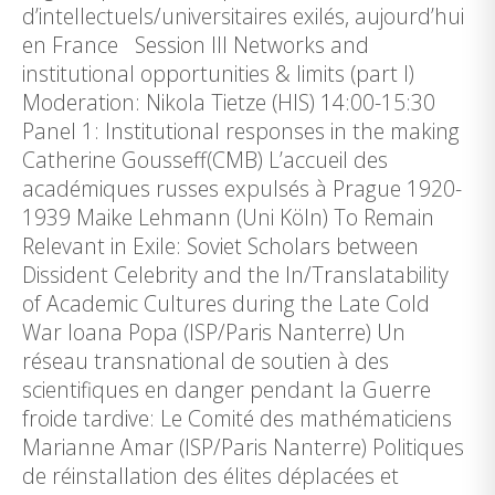
d’intellectuels/universitaires exilés, aujourd’hui
en France Session III Networks and
institutional opportunities & limits (part I)
Moderation: Nikola Tietze (HIS) 14:00-15:30
Panel 1: Institutional responses in the making
Catherine Gousseff(CMB) L’accueil des
académiques russes expulsés à Prague 1920-
1939 Maike Lehmann (Uni Köln) To Remain
Relevant in Exile: Soviet Scholars between
Dissident Celebrity and the In/Translatability
of Academic Cultures during the Late Cold
War Ioana Popa (ISP/Paris Nanterre) Un
réseau transnational de soutien à des
scientifiques en danger pendant la Guerre
froide tardive: Le Comité des mathématiciens
Marianne Amar (ISP/Paris Nanterre) Politiques
de réinstallation des élites déplacées et