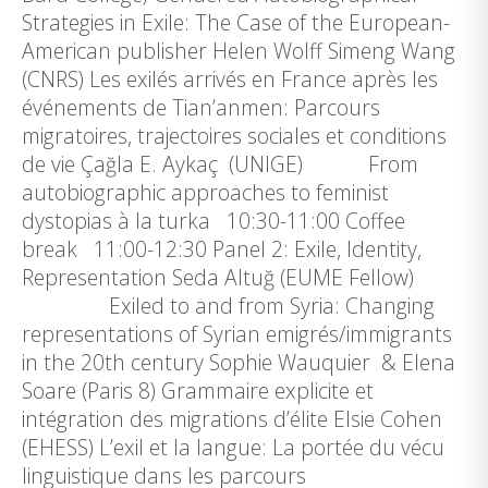
Strategies in Exile: The Case of the European-
American publisher Helen Wolff Simeng Wang
(CNRS) Les exilés arrivés en France après les
événements de Tian’anmen: Parcours
migratoires, trajectoires sociales et conditions
de vie Çağla E. Aykaç (UNIGE) From
autobiographic approaches to feminist
dystopias à la turka 10:30-11:00 Coffee
break 11:00-12:30 Panel 2: Exile, Identity,
Representation Seda Altuğ (EUME Fellow)
Exiled to and from Syria: Changing
representations of Syrian emigrés/immigrants
in the 20th century Sophie Wauquier & Elena
Soare (Paris 8) Grammaire explicite et
intégration des migrations d’élite Elsie Cohen
(EHESS) L’exil et la langue: La portée du vécu
linguistique dans les parcours