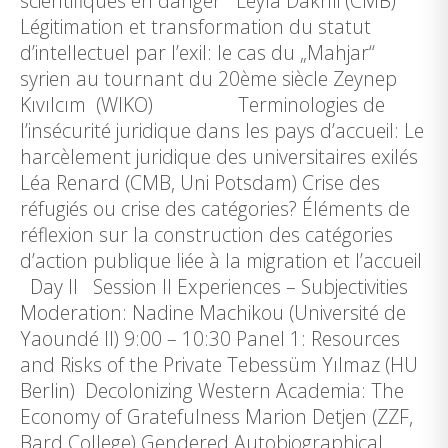
scientifiques en danger Leyla Dakhli (CMB)
Légitimation et transformation du statut
d’intellectuel par l’exil: le cas du „Mahjar“
syrien au tournant du 20ème siècle Zeynep
Kıvılcım (WIKO) Terminologies de
l’insécurité juridique dans les pays d’accueil: Le
harcèlement juridique des universitaires exilés
Léa Renard (CMB, Uni Potsdam) Crise des
réfugiés ou crise des catégories? Éléments de
réflexion sur la construction des catégories
d’action publique liée à la migration et l’accueil
Day II Session II Experiences – Subjectivities
Moderation: Nadine Machikou (Université de
Yaoundé II) 9:00 – 10:30 Panel 1: Resources
and Risks of the Private Tebessüm Yılmaz (HU
Berlin) Decolonizing Western Academia: The
Economy of Gratefulness Marion Detjen (ZZF,
Bard College) Gendered Autobiographical