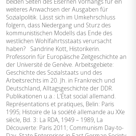
beiden Seiten des Eisernen Vorhangs für ein
weiteres Anwachsen der Ausgaben für
Sozialpolitik. Lässt sich im Umkehrschluss
folgern, dass Niedergang und Sturz des
kommunistischen Modells das Ende des
westlichen Wohlfahrtsstaats verursacht
haben? Sandrine Kott, Historikerin.
Professorin für Europäische Zeitgeschichte an
der Université de Genève. Arbeitsgebiete:
Geschichte des Sozialstaats und des
Arbeitsrechts im 20. Jh. in Frankreich und
Deutschland, Alltagsgeschichte der DDR.
Publikationen u.a.: L’État social allemand.
Représentations et pratiques, Belin: Paris
1995; Histoire de la société allemande au XXe
siècle, Bd. 3: La RDA, 1949 – 1989, La
Découverte: Paris 2011; Communism Day-to-
Day. State Enterprises in East German Society,