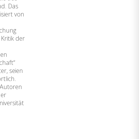
nd. Das
isiert von
rschung
ritik der
hen
chaft“
r, seien
tlich.
 Autoren
der
iversität