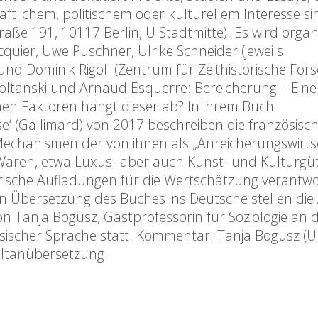
ftlichem, politischem oder kulturellem Interesse si
raße 191, 10117 Berlin, U Stadtmitte). Es wird organ
quier, Uwe Puschner, Ulrike Schneider (jeweils
 und Dominik Rigoll (Zentrum für Zeithistorische Fo
ltanski und Arnaud Esquerre: Bereicherung – Eine K
n Faktoren hängt dieser ab? In ihrem Buch
se‘ (Gallimard) von 2017 beschreiben die französisc
echanismen der von ihnen als „Anreicherungswirts
ren, etwa Luxus- aber auch Kunst- und Kulturgüte
orische Aufladungen für die Wertschätzung verantwor
en Übersetzung des Buches ins Deutsche stellen die
n Tanja Bogusz, Gastprofessorin für Soziologie an 
zösischer Sprache statt. Kommentar: Tanja Bogusz (Un
multanübersetzung.