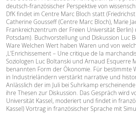
deutsch-französischer Perspektive von wissenscha
DfK findet im Centre Marc Bloch statt (Friedrichst
Catherine Gousseff (Centre Marc Bloch), Marie Jac
Frankreichzentrum der Freien Universität Berlin)
Potsdam). Buchvorstellung und Diskussion Luc Bo
Ware Welchen Wert haben Waren und von welche
‚L’Enrichissement – Une critique de la marchandi
Soziologen Luc Boltanski und Arnaud Esquerre M
benannten Form der Ökonomie. Für bestimmte Wa
in Industrieländern verstärkt narrative und hist
Anlässlich der im Juli bei Suhrkamp erscheinend
ihre Thesen zur Diskussion. Das Gespräch wird vo
Universität Kassel, moderiert und findet in fran
Kassel) Vortrag in französischer Sprache mit Si