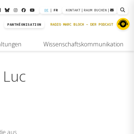
DE
|
FR
KONTAKT
|
RAUM BUCHEN
|
PANTHÉONISATION
altungen
Wissenschaftskommunikation
 Luc
die aus