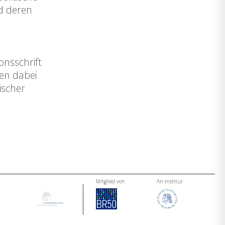
nd deren
onsschrift
en dabei
ischer
Mitglied von
An-Institut