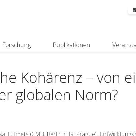
Forschung
Publikationen
Veranst
Suche
che Kohärenz – von e
ner globalen Norm?
 Tulmets (CMB, Berlin / IIR, Prague). Entwicklungsp