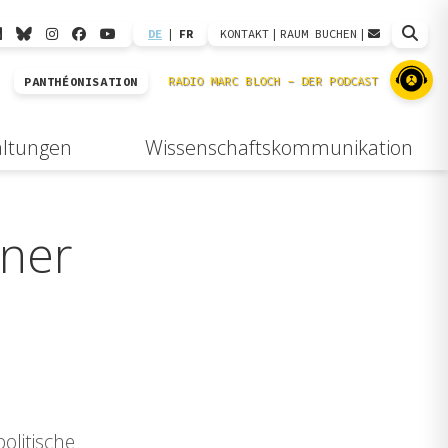
DE
|
FR
KONTAKT
|
RAUM BUCHEN
|
PANTHÉONISATION
altungen
Wissenschaftskommunikation
iner
olitische