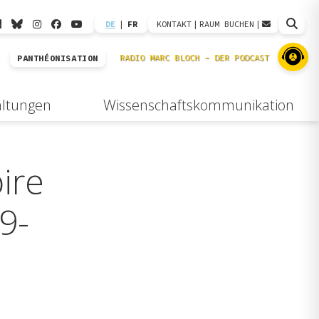
DE
|
FR
KONTAKT
|
RAUM BUCHEN
|
PANTHÉONISATION
altungen
Wissenschaftskommunikation
oire
9-