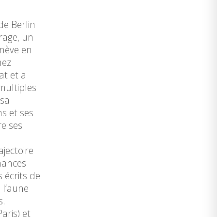
de Berlin
vrage, un
enève en
hez
at et a
multiples
 sa
ns et ses
re ses
ajectoire
enances
 écrits de
 l’aune
s.
aris) et