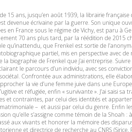
e 15 ans, jusqu’en août 1939, la librairie française 
e est devenue écrivaine par la guerre. Son unique ou
es en France sous le régime de Vichy, est paru à G
eulement 70 ans plus tard, par la réédition de 2015 c
le qu’inattendu, que Frenkel est sortie de l’anonym
obiographique partiel, mis en perspective avec de 
e la biographie de Frenkel que j’ai entreprise. Suivre
clairant le parcours d’un individu, avec ses convictio
 sociétal. Confrontée aux administrations, elle élabo
d’approcher la vie d’une femme juive dans une Europe
tive et réfugiée, enfin « survivante ». J’ai saisi sa tr
es et contraintes, par celui des identités et appart
 matrimoniale – et aussi par celui du genre. Enfin les
ission qu’elle s’assigne comme témoin de la Shoah : à
 passé aux vivants et honorer la mémoire des disparu
torienne et directrice de recherche au CNRS (Sirice, P