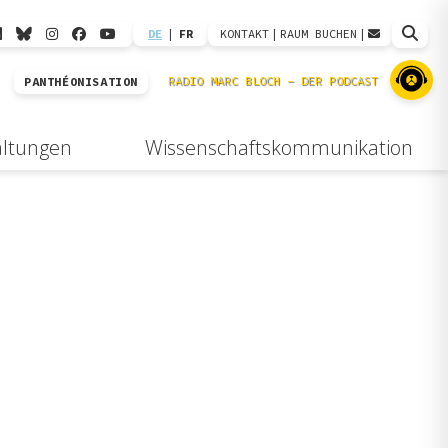
DE
|
FR
KONTAKT
|
RAUM BUCHEN
|
PANTHÉONISATION
altungen
Wissenschaftskommunikation