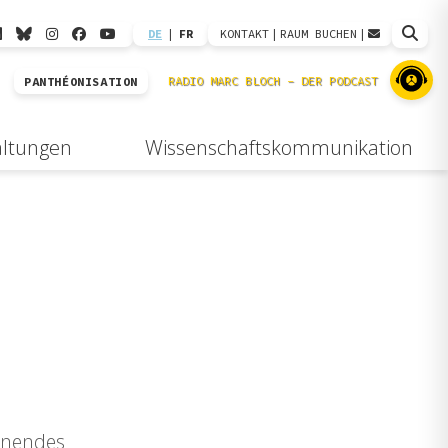
DE
|
FR
KONTAKT
|
RAUM BUCHEN
|
PANTHÉONISATION
altungen
Wissenschaftskommunikation
inendes