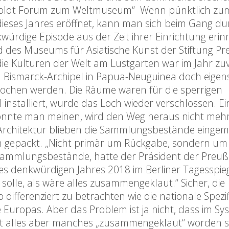
umboldt Forum zum Weltmuseum“ Wenn pünktlich zu
ieses Jahres eröffnet, kann man sich beim Gang du
ürdige Episode aus der Zeit ihrer Einrichtung erin
es Museums für Asiatische Kunst der Stiftung Pr
ie Kulturen der Welt am Lustgarten war im Jahr zuv
m Bismarck-Archipel in Papua-Neuguinea doch eigen
rochen werden. Die Räume waren für die sperrigen
installiert, wurde das Loch wieder verschlossen. Ei
könnte man meinen, wird den Weg heraus nicht mehr
rchitektur blieben die Sammlungsbestände eingem
en gepackt. „Nicht primär um Rückgabe, sondern um
Sammlungsbestände, hatte der Präsident der Preuß
es denkwürdigen Jahres 2018 im Berliner Tagesspie
olle, als wäre alles zusammengeklaut.“ Sicher, die
ifferenziert zu betrachten wie die nationale Spezif
uropas. Aber das Problem ist ja nicht, dass im Sy
icht alles aber manches „zusammengeklaut“ worden se