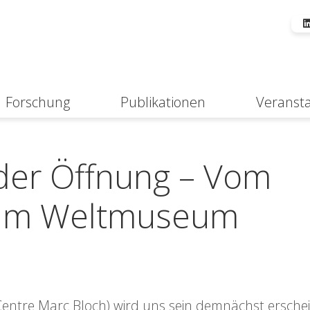
Forschung
Publikationen
Veranst
Suche
 der Öffnung – Vom
um Weltmuseum
entre Marc Bloch) wird uns sein demnächst ersche