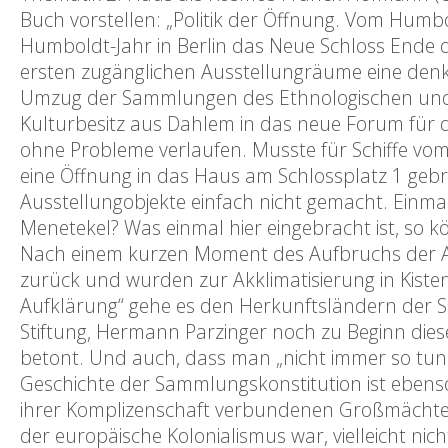
Buch vorstellen: „Politik der Öffnung. Vom H
Humboldt-Jahr in Berlin das Neue Schloss Ende d
ersten zugänglichen Ausstellungräume eine denkw
Umzug der Sammlungen des Ethnologischen und d
Kulturbesitz aus Dahlem in das neue Forum für d
ohne Probleme verlaufen. Musste für Schiffe vo
eine Öffnung in das Haus am Schlossplatz 1 geb
Ausstellungobjekte einfach nicht gemacht. Einmal 
Menetekel? Was einmal hier eingebracht ist, so 
Nach einem kurzen Moment des Aufbruchs der A
zurück und wurden zur Akklimatisierung in Kist
Aufklärung“ gehe es den Herkunftsländern der 
Stiftung, Hermann Parzinger noch zu Beginn dies
betont. Und auch, dass man „nicht immer so tun s
Geschichte der Sammlungskonstitution ist ebenso d
ihrer Komplizenschaft verbundenen Großmächte E
der europäische Kolonialismus war, vielleicht n