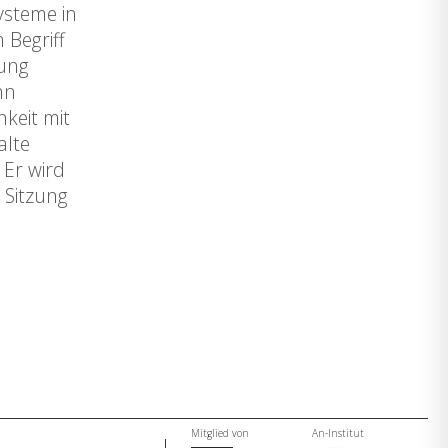
ysteme in
 Begriff
rung
hn
keit mit
alte
 Er wird
 Sitzung
Mitglied von
An-Institut