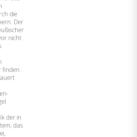
m
rch die
nern. Der
eußischer
or nicht
s
n
 finden.
auert
en-
gel
ik der in
stem, das
i,