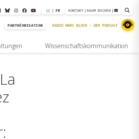
DE
|
FR
KONTAKT
|
RAUM BUCHEN
|
PANTHÉONISATION
altungen
Wissenschaftskommunikation
 La
ez
: