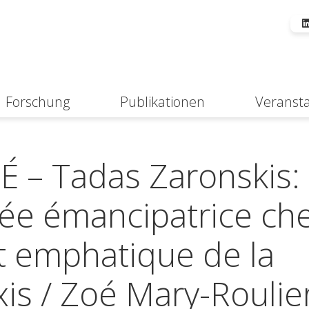
Forschung
Publikationen
Veranst
Suche
 – Tadas Zaronskis:
sée émancipatrice ch
t emphatique de la
s / Zoé Mary-Roulier